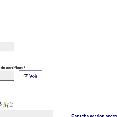
de certificat *
Voir
Captcha version acces